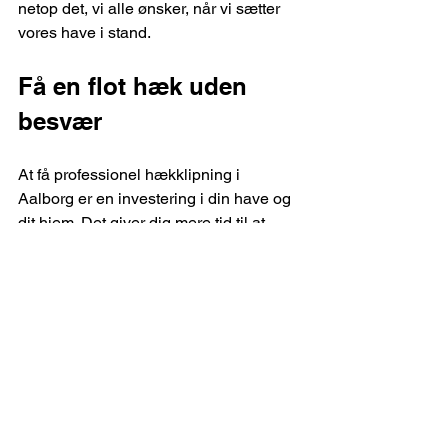
netop det, vi alle ønsker, når vi sætter 
vores have i stand.
Få en flot hæk uden 
besvær
At få professionel hækklipning i 
Aalborg er en investering i din have og 
dit hjem. Det giver dig mere tid til at 
nyde haven og sikrer, at hækken ser flot 
og velplejet ud hele året rundt.
Så hvorfor ikke lade eksperterne klare 
arbejdet? Det er nemt, bekvemt og 
giver dig ro i sindet. Din hæk vil takke 
dig med et smukt og sundt udseende.
Er du klar til at få klippet din hæk 