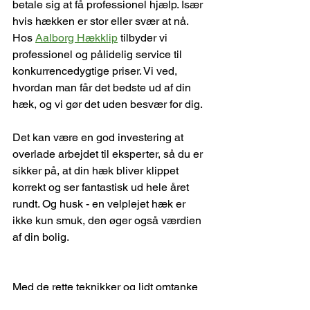
betale sig at få professionel hjælp. Især 
hvis hækken er stor eller svær at nå. 
Hos 
Aalborg Hækklip
 tilbyder vi 
professionel og pålidelig service til 
konkurrencedygtige priser. Vi ved, 
hvordan man får det bedste ud af din 
hæk, og vi gør det uden besvær for dig.
Det kan være en god investering at 
overlade arbejdet til eksperter, så du er 
sikker på, at din hæk bliver klippet 
korrekt og ser fantastisk ud hele året 
rundt. Og husk - en velplejet hæk er 
ikke kun smuk, den øger også værdien 
af din bolig.
Med de rette teknikker og lidt omtanke 
kan du nemt opnå perfekte resultater 