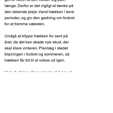
længe. Derfor er det vigtigt at tænke på 
den løbende pleje. Vand hækken i tørre 
perioder, og giv den gødning om foråret 
for at fremme væksten.
Undgå at klippe hækken for sent på 
året, da det kan skade nye skud, der 
skal klare vinteren. Planlæg i stedet 
klipningen i foråret og sommeren, så 
hækken får tid til at vokse ud igen.
Hvis du følger disse simple råd, kan du 
forlænge tiden mellem hver klipning og 
dermed spare penge på den lange 
bane.
At spare penge på hækklipning handler 