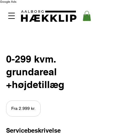
Google Ads
0-299 kvm.
grundareal
+højdetillæg
Fra
2.999
Fra 2.999 kr.
danske
kroner
Servicebeskrivelse