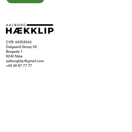
CVR: 44354543
Dalgaard Group I/S
Brogade 1
9240 Nibe
aalborgklip@gmail.com
+45 40 87 77 77
Om Aalborg hækklip
Ofte stillede spørgsmål
Hvordan foregår hækklipningen?
Få 10% naborabat
Servicefradrag
Læs om servicefradraget hos SKAT
Køb et gavekort
Se dine bookinger
Cookie- og privatlivspolitik