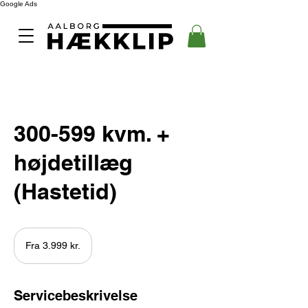
Google Ads
300-599 kvm. +
højdetillæg
(Hastetid)
Fra
3.999
Fra 3.999 kr.
danske
kroner
Servicebeskrivelse