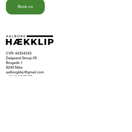
Book nu
CVR: 44354543
Dalgaard Group I/S
Brogade 1
9240 Nibe
aalborgklip@gmail.com
+45 40 87 77 77
Om Aalborg hækklip
Ofte stillede spørgsmål
Hvordan foregår hækklipningen?
Få 10% naborabat
Servicefradrag
Læs om servicefradraget hos SKAT
Køb et gavekort