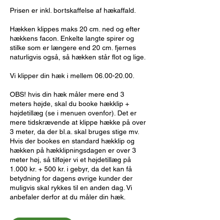
Prisen er inkl. bortskaffelse af hækaffald.
Hækken klippes maks 20 cm. ned og efter
hækkens facon. Enkelte langte spirer og
stilke som er længere end 20 cm. fjernes
naturligvis også, så hækken står flot og lige.
Vi klipper din hæk i mellem 06.00-20.00.
OBS! hvis din hæk måler mere end 3
meters højde, skal du booke hækklip +
højdetillæg (se i menuen ovenfor). Det er
mere tidskrævende at klippe hække på over
3 meter, da der bl.a. skal bruges stige mv.
Hvis der bookes en standard hækklip og
hækken på hækklipningsdagen er over 3
meter høj, så tilføjer vi et højdetillæg på
1.000 kr. + 500 kr. i gebyr, da det kan få
betydning for dagens øvrige kunder der
muligvis skal rykkes til en anden dag. Vi
anbefaler derfor at du måler din hæk.