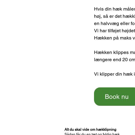
Hvis din hæk måler
høj, så er det hækk
en halvvæg eller f
Vi har tilføjet højd
Hækken på maks væ
Hækken klippes mak
længere end 20 cm. 
Vi klipper din hæk 
Book nu
Alt du skal vide om hækklipning
Sådan får du en tæt og fyldig hæk