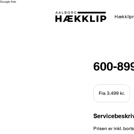
Google Ads
Hækklipn
600-89
Fra
3.499
Fra 3.499 kr.
danske
kroner
Servicebeskri
Prisen er inkl. bort