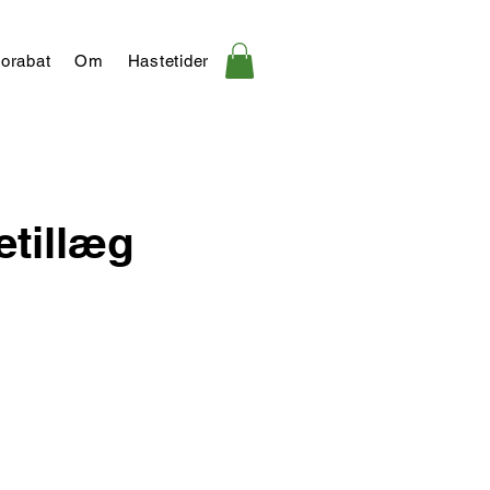
orabat
Om
Hastetider
etillæg