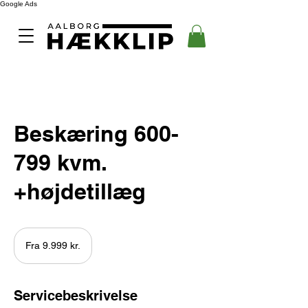
Google Ads
Beskæring 600-
799 kvm.
+højdetillæg
Fra
9.999
Fra 9.999 kr.
danske
kroner
Servicebeskrivelse