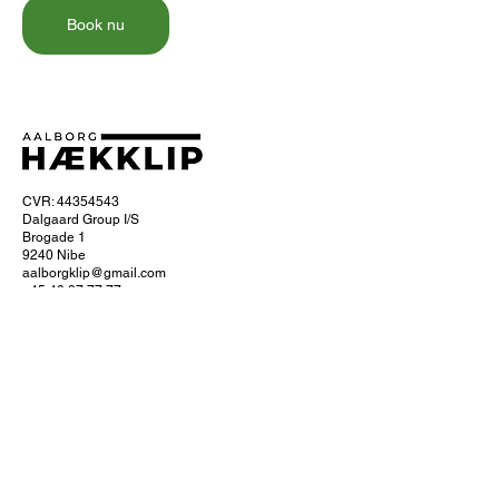
Book nu
CVR: 44354543
Dalgaard Group I/S
Brogade 1
9240 Nibe
aalborgklip@gmail.com
+45 40 87 77 77
Om Aalborg hækklip
Ofte stillede spørgsmål
Hvordan foregår hækklipningen?
Få 10% naborabat
Servicefradrag
Læs om servicefradraget hos SKAT
Køb et gavekort