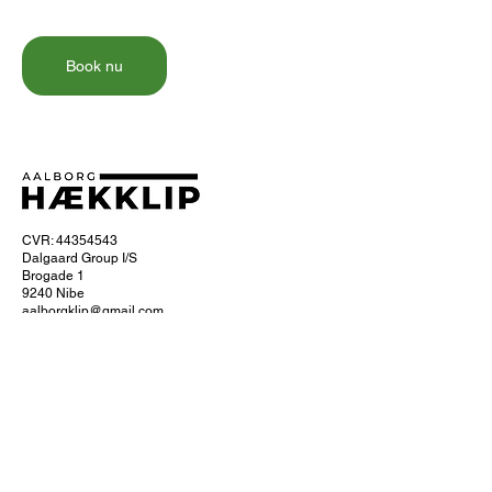
Book nu
CVR: 44354543
Dalgaard Group I/S
Brogade 1
9240 Nibe
aalborgklip@gmail.com
+45 40 87 77 77
Om Aalborg hækklip
Ofte stillede spørgsmål
Hvordan foregår hækklipningen?
Få 10% naborabat
Servicefradrag