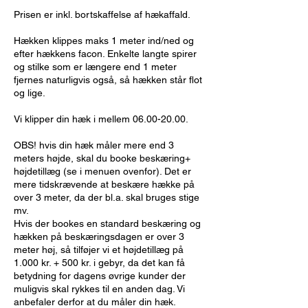
Prisen er inkl. bortskaffelse af hækaffald.
Hækken klippes maks 1 meter ind/ned og
efter hækkens facon. Enkelte langte spirer
og stilke som er længere end 1 meter
fjernes naturligvis også, så hækken står flot
og lige.
Vi klipper din hæk i mellem 06.00-20.00.
OBS! hvis din hæk måler mere end 3
meters højde, skal du booke beskæring+
højdetillæg (se i menuen ovenfor). Det er
mere tidskrævende at beskære hække på
over 3 meter, da der bl.a. skal bruges stige
mv.
Hvis der bookes en standard beskæring og
hækken på beskæringsdagen er over 3
meter høj, så tilføjer vi et højdetillæg på
1.000 kr. + 500 kr. i gebyr, da det kan få
betydning for dagens øvrige kunder der
muligvis skal rykkes til en anden dag. Vi
anbefaler derfor at du måler din hæk.