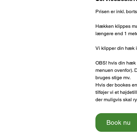
Prisen er inkl. bort
Hækken klippes mak
længere end 1 meter
Vi klipper din hæk 
OBS! hvis din hæk 
menuen ovenfor). D
bruges stige mv.
Hvis der bookes en
tilføjer vi et højde
der muligvis skal r
Book nu