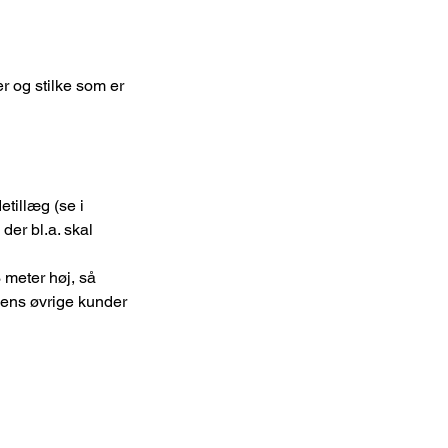
r og stilke som er
tillæg (se i
er bl.a. skal
meter høj, så
dagens øvrige kunder