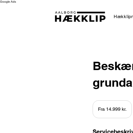
Google Ads
Hækklipn
Beskær
grunda
Fra
14.999
Fra 14.999 kr.
danske
kroner
Servicebeskri