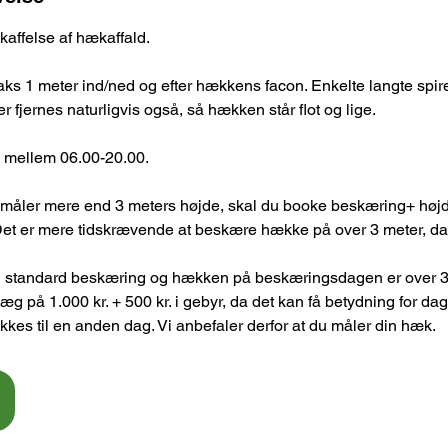
skaffelse af hækaffald.
s 1 meter ind/ned og efter hækkens facon. Enkelte langte spire
 fjernes naturligvis også, så hækken står flot og lige.
i mellem 06.00-20.00.
måler mere end 3 meters højde, skal du booke beskæring+ højde
et er mere tidskrævende at beskære hække på over 3 meter, da d
 standard beskæring og hækken på beskæringsdagen er over 3 
tillæg på 1.000 kr. + 500 kr. i gebyr, da det kan få betydning for 
ykkes til en anden dag. Vi anbefaler derfor at du måler din hæk.