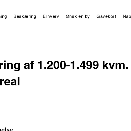
ing
Beskæring
Erhverv
Ønsk en by
Gavekort
Nab
ing af 1.200-1.499 kvm.
real
velse