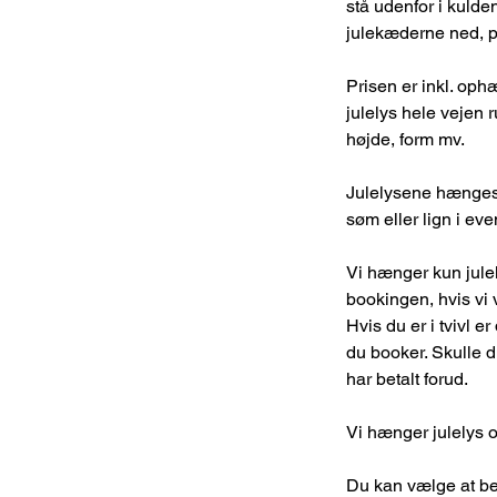
stå udenfor i kulde
julekæderne ned, 
Prisen er inkl. oph
julelys hele vejen 
højde, form mv.
Julelysene hænges 
søm eller lign i ev
Vi hænger kun julel
bookingen, hvis vi v
Hvis du er i tvivl e
du booker. Skulle di
har betalt forud.
Vi hænger julelys 
Du kan vælge at bet