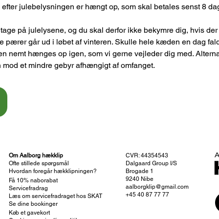
efter julebelysningen er hængt op, som skal betales senst 8 dag
slitage på julelysene, og du skal derfor ikke bekymre dig, hvis de
le pærer går ud i løbet af vinteren. Skulle hele kæden en dag fald
en nemt hænges op igen, som vi gerne vejleder dig med. Alterna
Om Aalborg hækklip
CVR: 44354543
Ofte stillede spørgsmål
Dalgaard Group I/S
Hvordan foregår hækklipningen?
Brogade 1
9240 Nibe
Få 10% naborabat
aalborgklip@gmail.com
Servicefradrag
+45 40 87 77 77
Læs om servicefradraget hos SKAT
Se dine bookinger
Køb et gavekort