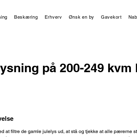
ing
Beskæring
Erhverv
Ønsk en by
Gavekort
Nab
lysning på 200-249 kvm 
velse
d at filtre de gamle julelys ud, at stå og tjekke at alle pærerne s