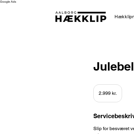
Google Ads
Hækklipn
Julebe
2.999
danske
2.999 kr.
kroner
Servicebeskri
Slip for besværet ve