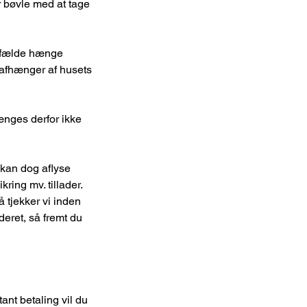
r bøvle med at tage
tilfælde hænge
 afhænger af husets
ænges derfor ikke
 kan dog aflyse
ring mv. tillader.
å tjekker vi inden
deret, så fremt du
ant betaling vil du