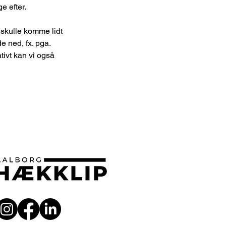
e efter.
r skulle komme lidt
e ned, fx. pga.
tivt kan vi også