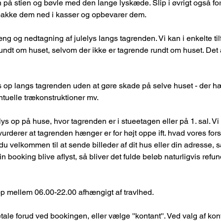
n på stien og bøvle med den lange lyskæde. Slip i øvrigt også fo
pakke dem ned i kasser og opbevarer dem.
æng og nedtagning af julelys langs tagrenden. Vi kan i enkelte 
rundt om huset, selvom der ikke er tagrende rundt om huset. Det
op langs tagrenden uden at gøre skade på selve huset - der h
entuelle trækonstruktioner mv.
ys op på huse, hvor tagrenden er i stueetagen eller på 1. sal. Vi
urderer at tagrenden hænger er for højt oppe ift. hvad vores forsik
r du velkommen til at sende billeder af dit hus eller din adresse, s
n booking blive aflyst, så bliver det fulde beløb naturligvis refun
op mellem 06.00-22.00 afhængigt af travlhed.
ale forud ved bookingen, eller vælge ''kontant''. Ved valg af kont