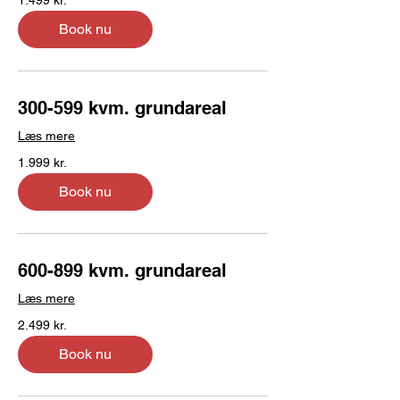
danske
kroner
Book nu
300-599 kvm. grundareal
Læs mere
1.999
1.999 kr.
danske
kroner
Book nu
600-899 kvm. grundareal
Læs mere
2.499
2.499 kr.
danske
kroner
Book nu