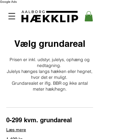
Google Ads
Vælg grundareal
Prisen er inkl. udstyr, julelys, ophæng og
nedtagning.
Julelys hænges langs hækken eller hegnet,
hvor det er muligt.
Grundarealet er iflg. BBR og ikke antal
meter hæk/hegn.
0-299 kvm. grundareal
Læs mere
1.499
1.499 kr.