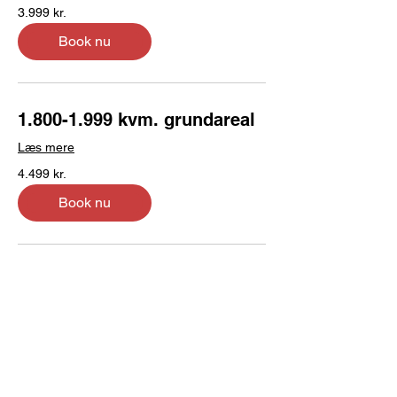
3.999
3.999 kr.
danske
kroner
Book nu
1.800-1.999 kvm. grundareal
Læs mere
4.499
4.499 kr.
danske
kroner
Book nu