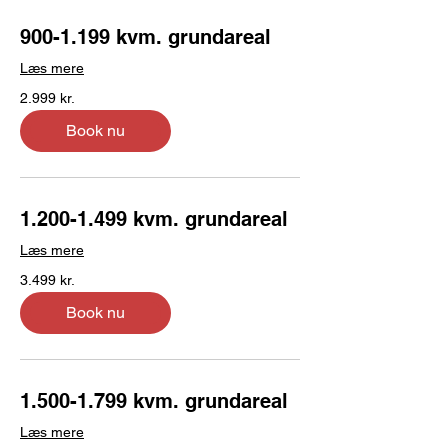
900-1.199 kvm. grundareal
Læs mere
2.999
2.999 kr.
danske
kroner
Book nu
1.200-1.499 kvm. grundareal
Læs mere
3.499
3.499 kr.
danske
kroner
Book nu
1.500-1.799 kvm. grundareal
Læs mere