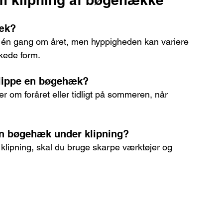
æk? 
 én gang om året, men hyppigheden kan variere 
kede form.
klippe en bøgehæk? 
r om foråret eller tidligt på sommeren, når 
n bøgehæk under klipning? 
lipning, skal du bruge skarpe værktøjer og 