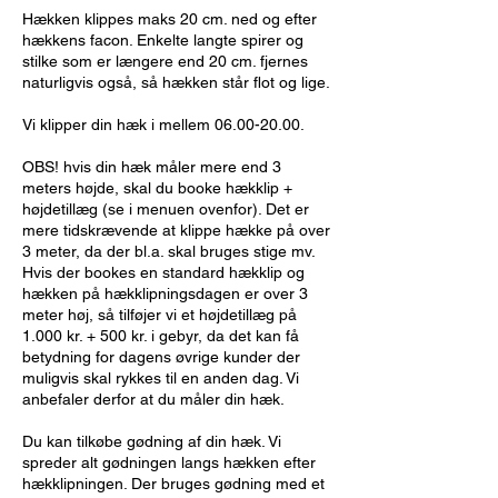
Hækken klippes maks 20 cm. ned og efter
hækkens facon. Enkelte langte spirer og
stilke som er længere end 20 cm. fjernes
naturligvis også, så hækken står flot og lige.
Vi klipper din hæk i mellem 06.00-20.00.
OBS! hvis din hæk måler mere end 3
meters højde, skal du booke hækklip +
højdetillæg (se i menuen ovenfor). Det er
mere tidskrævende at klippe hække på over
3 meter, da der bl.a. skal bruges stige mv.
Hvis der bookes en standard hækklip og
hækken på hækklipningsdagen er over 3
meter høj, så tilføjer vi et højdetillæg på
1.000 kr. + 500 kr. i gebyr, da det kan få
betydning for dagens øvrige kunder der
muligvis skal rykkes til en anden dag. Vi
anbefaler derfor at du måler din hæk.
Du kan tilkøbe gødning af din hæk. Vi
spreder alt gødningen langs hækken efter
hækklipningen. Der bruges gødning med et