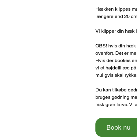
Hækken klippes mak
længere end 20 cm. 
Vi klipper din hæk 
OBS! hvis din hæk 
ovenfor). Det er me
Hvis der bookes en
vi et højdetillæg på
muligvis skal rykke
Du kan tilkøbe gød
bruges gødning med
frisk grøn farve. V
Book nu