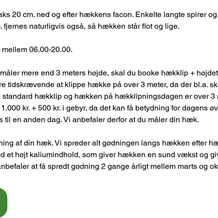
s 20 cm. ned og efter hækkens facon. Enkelte langte spirer og 
fjernes naturligvis også, så hækken står flot og lige.
i mellem 06.00-20.00.
måler mere end 3 meters højde, skal du booke hækklip + højdet
re tidskrævende at klippe hække på over 3 meter, da der bl.a. sk
 standard hækklip og hækken på hækklipningsdagen er over 3 met
 1.000 kr. + 500 kr. i gebyr, da det kan få betydning for dagens ø
s til en anden dag. Vi anbefaler derfor at du måler din hæk.
ning af din hæk. Vi spreder alt gødningen langs hækken efter h
 et højt kaliumindhold, som giver hækken en sund vækst og giv
i anbefaler at få spredt gødning 2 gange årligt mellem marts og ok