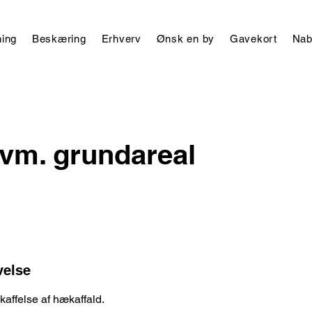
ing
Beskæring
Erhverv
Ønsk en by
Gavekort
Nab
kvm. grundareal
velse
skaffelse af hækaffald.