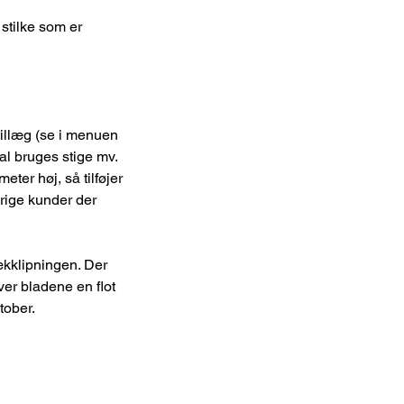
stilke som er
illæg (se i menuen
al bruges stige mv.
er høj, så tilføjer
vrige kunder der
ækklipningen. Der
er bladene en flot
tober.