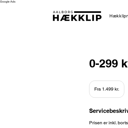
Google Ads
Hækklipn
0-299 
Fra
1.499
Fra 1.499 kr.
danske
kroner
Servicebeskri
Prisen er inkl. bort