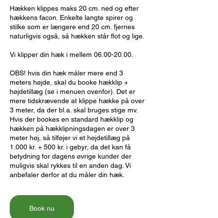
Hækken klippes maks 20 cm. ned og efter
hækkens facon. Enkelte langte spirer og
stilke som er længere end 20 cm. fjernes
naturligvis også, så hækken står flot og lige.
Vi klipper din hæk i mellem 06.00-20.00.
OBS! hvis din hæk måler mere end 3
meters højde, skal du booke hækklip +
højdetillæg (se i menuen ovenfor). Det er
mere tidskrævende at klippe hække på over
3 meter, da der bl.a. skal bruges stige mv.
Hvis der bookes en standard hækklip og
hækken på hækklipningsdagen er over 3
meter høj, så tilføjer vi et højdetillæg på
1.000 kr. + 500 kr. i gebyr, da det kan få
betydning for dagens øvrige kunder der
muligvis skal rykkes til en anden dag. Vi
anbefaler derfor at du måler din hæk.
Book nu