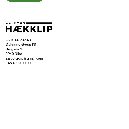
CVR: 44354543
Dalgaard Group I/S
Brogade 1
9240 Nibe
aalborgklip@gmail.com
+45 40 87 77 77
Om Aalborg hækklip
Ofte stillede spørgsmål
Hvordan foregår hækklipningen?
Få 10% naborabat
Servicefradrag
Læs om servicefradraget hos SKAT
Køb et gavekort
Se dine bookinger
Cookie- og privatlivspolitik
Handelsbetingelser