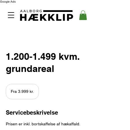
Google Ads
1.200-1.499 kvm.
grundareal
Fra
3.999
Fra 3.999 kr.
danske
kroner
Servicebeskrivelse
Prisen er inkl. bortskaffelse af hækaffald.