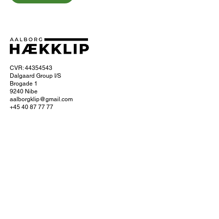
CVR: 44354543
Dalgaard Group I/S
Brogade 1
9240 Nibe
aalborgklip@gmail.com
+45 40 87 77 77
Om Aalborg hækklip
Ofte stillede spørgsmål
Hvordan foregår hækklipningen?
Få 10% naborabat
Servicefradrag
Læs om servicefradraget hos SKAT
Køb et gavekort
Se dine bookinger
Cookie- og privatlivspolitik
Handelsbetingelser