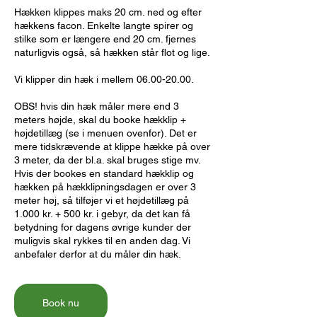
Hækken klippes maks 20 cm. ned og efter
hækkens facon. Enkelte langte spirer og
stilke som er længere end 20 cm. fjernes
naturligvis også, så hækken står flot og lige.
Vi klipper din hæk i mellem 06.00-20.00.
OBS! hvis din hæk måler mere end 3
meters højde, skal du booke hækklip +
højdetillæg (se i menuen ovenfor). Det er
mere tidskrævende at klippe hække på over
3 meter, da der bl.a. skal bruges stige mv.
Hvis der bookes en standard hækklip og
hækken på hækklipningsdagen er over 3
meter høj, så tilføjer vi et højdetillæg på
1.000 kr. + 500 kr. i gebyr, da det kan få
betydning for dagens øvrige kunder der
muligvis skal rykkes til en anden dag. Vi
anbefaler derfor at du måler din hæk.
Book nu