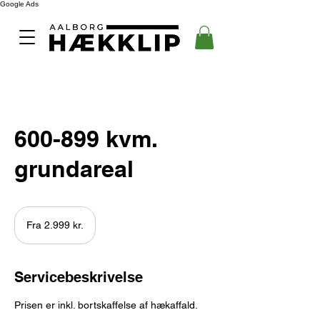
Google Ads
600-899 kvm.
grundareal
Fra
2.999
Fra 2.999 kr.
danske
kroner
Servicebeskrivelse
Prisen er inkl. bortskaffelse af hækaffald.