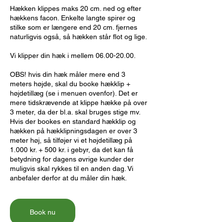
Hækken klippes maks 20 cm. ned og efter
hækkens facon. Enkelte langte spirer og
stilke som er længere end 20 cm. fjernes
naturligvis også, så hækken står flot og lige.
Vi klipper din hæk i mellem 06.00-20.00.
OBS! hvis din hæk måler mere end 3
meters højde, skal du booke hækklip +
højdetillæg (se i menuen ovenfor). Det er
mere tidskrævende at klippe hække på over
3 meter, da der bl.a. skal bruges stige mv.
Hvis der bookes en standard hækklip og
hækken på hækklipningsdagen er over 3
meter høj, så tilføjer vi et højdetillæg på
1.000 kr. + 500 kr. i gebyr, da det kan få
betydning for dagens øvrige kunder der
muligvis skal rykkes til en anden dag. Vi
anbefaler derfor at du måler din hæk.
Book nu