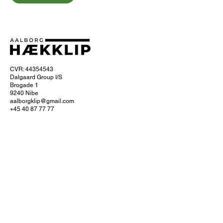
CVR: 44354543
Dalgaard Group I/S
Brogade 1
9240 Nibe
aalborgklip@gmail.com
+45 40 87 77 77
Om Aalborg hækklip
Ofte stillede spørgsmål
Hvordan foregår hækklipningen?
Få 10% naborabat
Servicefradrag
Læs om servicefradraget hos SKAT
Køb et gavekort
Se dine bookinger
Cookie- og privatlivspolitik
Handelsbetingelser