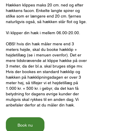
Hækken klippes maks 20 cm. ned og efter
hækkens facon. Enkelte langte spirer og
stilke som er længere end 20 cm. fjernes
naturligvis også, så hækken står flot og lige.
Vi klipper din hæk i mellem 06.00-20.00.
OBS! hvis din hæk måler mere end 3
meters højde, skal du booke hækklip +
højdetillæg (se i menuen ovenfor). Det er
mere tidskrævende at klippe hække på over
3 meter, da der bl.a. skal bruges stige mv.
Hvis der bookes en standard hækklip og
hækken på hækklipningsdagen er over 3
meter høj, så tilføjer vi et højdetillæg på
1.000 kr. + 500 kr. i gebyr, da det kan få
betydning for dagens øvrige kunder der
muligvis skal rykkes til en anden dag. Vi
anbefaler derfor at du måler din hæk.
Book nu