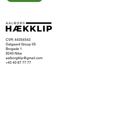
CVR: 44354543
Dalgaard Group I/S
Brogade 1
9240 Nibe
aalborgklip@gmail.com
+45 40 87 77 77
Om Aalborg hækklip
Ofte stillede spørgsmål
Hvordan foregår hækklipningen?
Få 10% naborabat
Servicefradrag
Læs om servicefradraget hos SKAT
Køb et gavekort
Se dine bookinger
Cookie- og privatlivspolitik
Handelsbetingelser