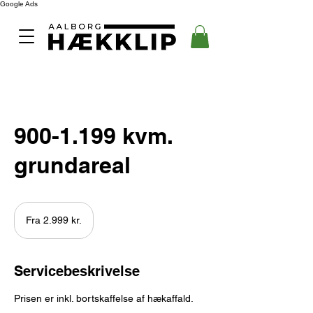
Google Ads
900-1.199 kvm.
grundareal
Fra
2.999
Fra 2.999 kr.
danske
kroner
Servicebeskrivelse
Prisen er inkl. bortskaffelse af hækaffald.