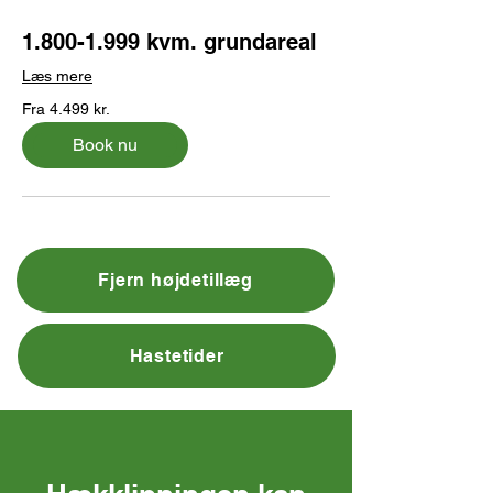
1.800-1.999 kvm. grundareal
Læs mere
Fra
Fra 4.499 kr.
4.499
danske
kroner
Book nu
Fjern højdetillæg
Hastetider