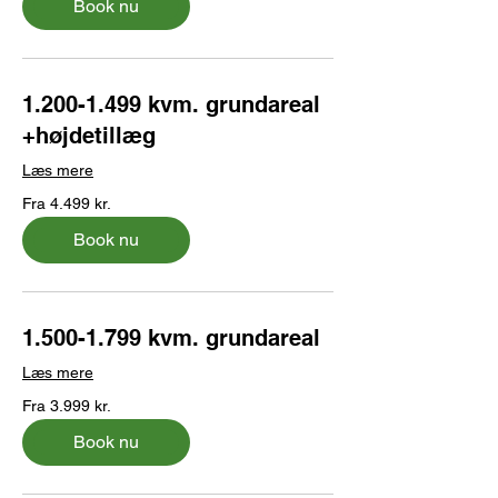
Book nu
1.200-1.499 kvm. grundareal
+højdetillæg
Læs mere
Fra
Fra 4.499 kr.
4.499
danske
kroner
Book nu
1.500-1.799 kvm. grundareal
Læs mere
Fra
Fra 3.999 kr.
3.999
danske
kroner
Book nu