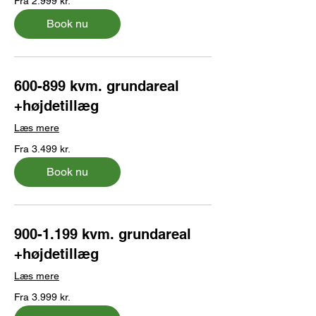
Fra 2.999 kr.
2.999
danske
kroner
Book nu
600-899 kvm. grundareal
+højdetillæg
Læs mere
Fra
Fra 3.499 kr.
3.499
danske
kroner
Book nu
900-1.199 kvm. grundareal
+højdetillæg
Læs mere
Fra
Fra 3.999 kr.
3.999
danske
kroner