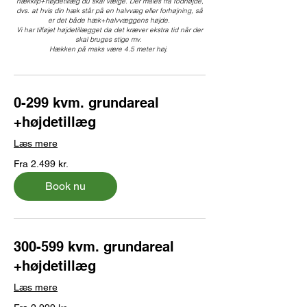
hækklip+højdetillæg du skal vælge. Der måles fra fodhøjde,
dvs. at hvis din hæk står på en halvvæg eller forhøjning, så
er det både hæk+halvvæggens højde.
Vi har tilføjet højdetillægget da det kræver ekstra tid når der
skal bruges stige mv.
Hækken på maks være 4.5 meter høj.
0-299 kvm. grundareal
+højdetillæg
Læs mere
Fra
Fra 2.499 kr.
2.499
danske
kroner
Book nu
300-599 kvm. grundareal
+højdetillæg
Læs mere
Fra