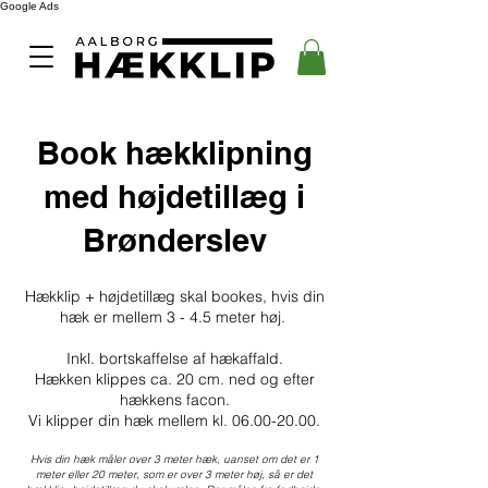
Google Ads
Book hækklipning
med højdetillæg i
Brønderslev
Hækklip + højdetillæg skal bookes, hvis din
hæk er mellem 3 - 4.5 meter høj.
Inkl. bortskaffelse af hækaffald.
Hækken klippes ca. 20 cm. ned og efter
hækkens facon.
Vi klipper din hæk mellem kl.
06.00-20.00
.
Hvis din hæk måler over 3 meter hæk, uanset om det er 1
meter eller 20 meter, som er over 3 meter høj, så er det