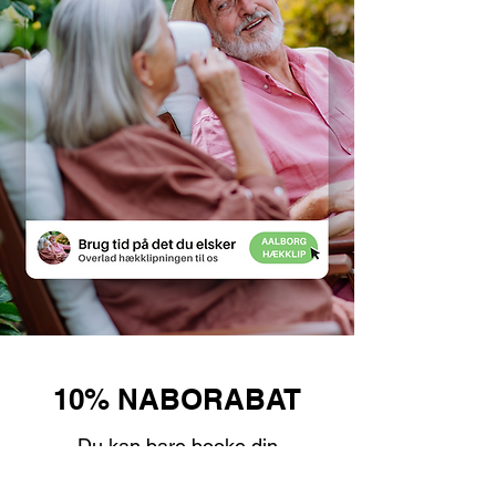
10% NABORABAT
Du kan bare booke din
hækklipning nu, så trækker vi de